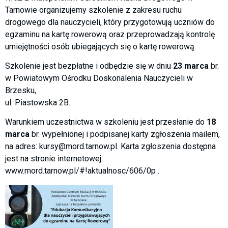
Tarnowie organizujemy szkolenie z zakresu ruchu
drogowego dla nauczycieli, który przygotowują uczniów do
egzaminu na kartę rowerową oraz przeprowadzają kontrolę
umiejętności osób ubiegających się o kartę rowerową.
Szkolenie jest bezpłatne i odbędzie się w dniu
23 marca
br.
w Powiatowym Ośrodku Doskonalenia Nauczycieli w
Brzesku,
ul. Piastowska 2B.
Warunkiem uczestnictwa w szkoleniu jest przesłanie do
18
marca
br. wypełnionej i podpisanej karty zgłoszenia mailem,
na adres: kursy@mord.tarnow.pl. Karta zgłoszenia dostępna
jest na stronie internetowej:
www.mord.tarnow.pl/#!aktualnosc/606/0p .