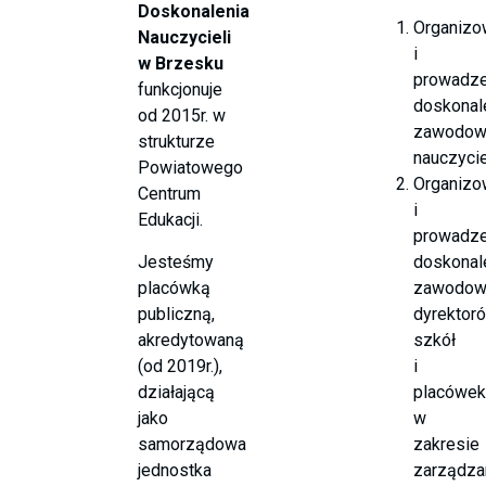
Doskonalenia
Organizo
Nauczycieli
i
w Brzesku
prowadze
funkcjonuje
doskonal
od 2015r. w
zawodow
strukturze
nauczycie
Powiatowego
Organizo
Centrum
i
Edukacji.
prowadze
Jesteśmy
doskonal
placówką
zawodow
publiczną,
dyrektor
akredytowaną
szkół
(od 2019r.),
i
działającą
placówek
jako
w
samorządowa
zakresie
jednostka
zarządza