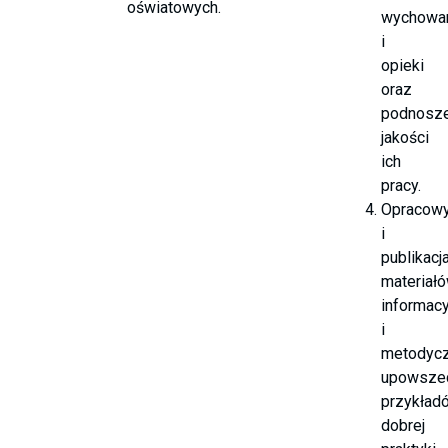
oświatowych.
wychowa
i
opieki
oraz
podnosze
jakości
ich
pracy.
Opracow
i
publikacj
materiał
informacy
i
metodycz
upowszec
przykład
dobrej