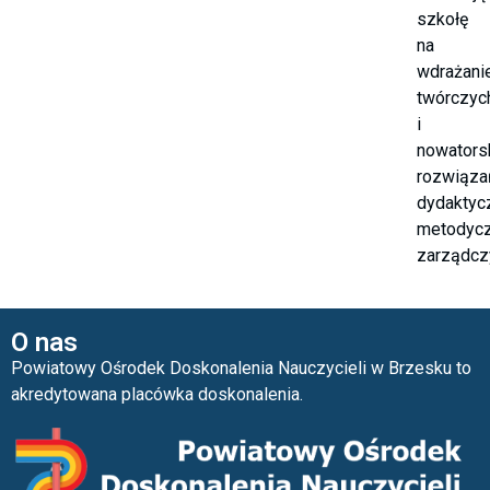
szkołę
na
wdrażani
twórczyc
i
nowators
rozwiąza
dydaktyc
metodycz
zarządcz
O nas
Powiatowy Ośrodek Doskonalenia Nauczycieli w Brzesku to
akredytowana placówka doskonalenia.