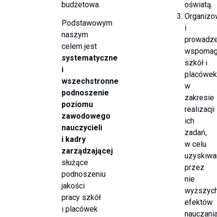
budżetowa.
oświatą.
Organizo
Podstawowym
i
naszym
prowadze
celem jest
wspomag
systematyczne
szkół i
i
placówek
wszechstronne
w
podnoszenie
zakresie
poziomu
realizacji
zawodowego
ich
nauczycieli
zadań,
i kadry
w celu
zarządzającej
uzyskiwa
służące
przez
podnoszeniu
nie
jakości
wyższyc
pracy szkół
efektów
i placówek
nauczania