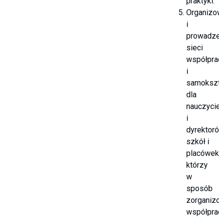
praktyki.
Organizo
i
prowadze
sieci
współpra
i
samokszt
dla
nauczyci
i
dyrektor
szkół i
placówek
którzy
w
sposób
zorganiz
współpra