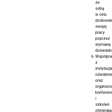
ze
sobą
w celu
doskonal
swojej
pracy
poprzez
wymianę
doświad
Współpra
z
instytucj
oświatow
oraz
organizo
konferenc
i
szkoleń
otwierają