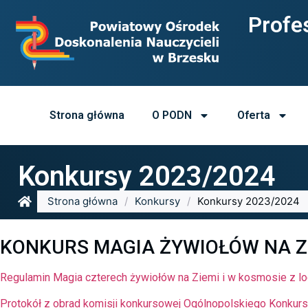
Profes
Strona główna
O PODN
Oferta
Konkursy 2023/2024
Strona główna
/
Konkursy
/
Konkursy 2023/2024
KONKURS MAGIA ŻYWIOŁÓW NA ZIE
Regulamin Magia czterech żywiołów na Ziemi i w kosmosie z l
Protokół z obrad komisji konkursowej Ogólnopolskiego Konkur