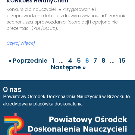
KONKURS HelthlyCheff
Konkurs dla nauczycieli: ● Przygotowanie i
przeprowadzenie lekcji o zdrowym żywieniu. ● Przesłanie
scenariusza, sprawozdania, fotorelacji i opcjonalnie
prezentacji (PDF/DOCX).
Czytaj Więcej
« Poprzednie
1
…
4
5
6
7
8
…
15
Następne »
O nas
Powiatowy Ośrodek Doskonalenia Nauczycieli w Brzesku to
akredytowana placówka doskonalenia.