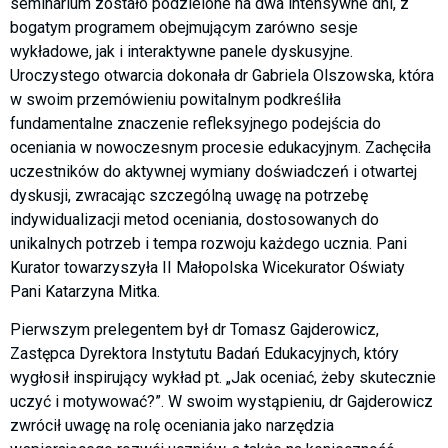
seminarium zostało podzielone na dwa intensywne dni, z
bogatym programem obejmującym zarówno sesje
wykładowe, jak i interaktywne panele dyskusyjne.
Uroczystego otwarcia dokonała dr Gabriela Olszowska, która
w swoim przemówieniu powitalnym podkreśliła
fundamentalne znaczenie refleksyjnego podejścia do
oceniania w nowoczesnym procesie edukacyjnym. Zachęciła
uczestników do aktywnej wymiany doświadczeń i otwartej
dyskusji, zwracając szczególną uwagę na potrzebę
indywidualizacji metod oceniania, dostosowanych do
unikalnych potrzeb i tempa rozwoju każdego ucznia. Pani
Kurator towarzyszyła II Małopolska Wicekurator Oświaty
Pani Katarzyna Mitka.
Pierwszym prelegentem był dr Tomasz Gajderowicz,
Zastępca Dyrektora Instytutu Badań Edukacyjnych, który
wygłosił inspirujący wykład pt. „Jak oceniać, żeby skutecznie
uczyć i motywować?”. W swoim wystąpieniu, dr Gajderowicz
zwrócił uwagę na rolę oceniania jako narzędzia