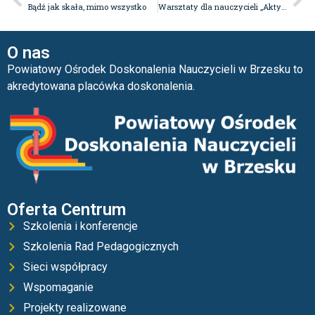
Bądź jak skała, mimo wszystko
Warsztaty dla nauczycieli „Aktywnie i zdrowo – edukacja prozdrowotna jako fundament przyszłości. Kształtowanie zdrowych nawyków oraz rozwój sprawności fizycznej wśród dzieci i młodzieży.
O nas
Powiatowy Ośrodek Doskonalenia Nauczycieli w Brzesku to
akredytowana placówka doskonalenia.
Oferta Centrum
Szkolenia i konferencje
Szkolenia Rad Pedagogicznych
Sieci współpracy
Wspomaganie
Projekty realizowane