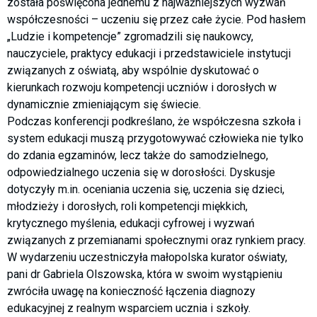
została poświęcona jednemu z najważniejszych wyzwań
współczesności – uczeniu się przez całe życie. Pod hasłem
„Ludzie i kompetencje” zgromadzili się naukowcy,
nauczyciele, praktycy edukacji i przedstawiciele instytucji
związanych z oświatą, aby wspólnie dyskutować o
kierunkach rozwoju kompetencji uczniów i dorosłych w
dynamicznie zmieniającym się świecie.
Podczas konferencji podkreślano, że współczesna szkoła i
system edukacji muszą przygotowywać człowieka nie tylko
do zdania egzaminów, lecz także do samodzielnego,
odpowiedzialnego uczenia się w dorosłości. Dyskusje
dotyczyły m.in. oceniania uczenia się, uczenia się dzieci,
młodzieży i dorosłych, roli kompetencji miękkich,
krytycznego myślenia, edukacji cyfrowej i wyzwań
związanych z przemianami społecznymi oraz rynkiem pracy.
W wydarzeniu uczestniczyła małopolska kurator oświaty,
pani dr Gabriela Olszowska, która w swoim wystąpieniu
zwróciła uwagę na konieczność łączenia diagnozy
edukacyjnej z realnym wsparciem ucznia i szkoły.