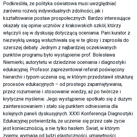
Podkreśliła, że polityka oświatowa musi uwzględniać
zarówno rozwój indywidualnych zdolności, jak i
kształtowanie postaw prospołecznych. Bardzo interesujące
okazały się opinie uczniów z krakowskich szkół, którzy
włączyli się w dyskusję dotyczącą oceniania. Pani kurator z
niezwykłą uwagą wsłuchiwała się w te głosy i zaprosiła do
szerszej debaty. Jednym z najbardziej oczekiwanych
punktów programu było wystąpienie prof. Bolesława
Niemierki, autorytetu w dziedzinie oceniania i diagnostyki
edukacyjnej. Profesor zaprezentował referat poświęcony
hierarchii i typom uczenia się, w którym przedstawił strukturę
procesów edukacyjnych – od prostego zapamiętywania,
przez rozumienie i stosowanie wiedzy, aż po twórcze i
krytyczne myślenie. Jego wystąpienie spotkało się z dużym
zainteresowaniem i stało się punktem odniesienia dla
kolejnych paneli dyskusyjnych. XXXI Konferencja Diagnostyki
Edukacyjnej potwierdziła, że uczenie się przez całe życie
jest koniecznością, a nie tylko hasłem. Świat, w którym
żyjemy, wymaga od ludzi elastyczności, umiejętności