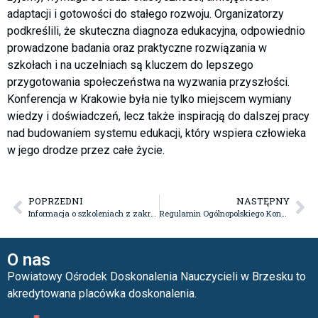
adaptacji i gotowości do stałego rozwoju. Organizatorzy
podkreślili, że skuteczna diagnoza edukacyjna, odpowiednio
prowadzone badania oraz praktyczne rozwiązania w
szkołach i na uczelniach są kluczem do lepszego
przygotowania społeczeństwa na wyzwania przyszłości.
Konferencja w Krakowie była nie tylko miejscem wymiany
wiedzy i doświadczeń, lecz także inspiracją do dalszej pracy
nad budowaniem systemu edukacji, który wspiera człowieka
w jego drodze przez całe życie.
POPRZEDNI
NASTĘPNY
Informacja o szkoleniach z zakresu wdrażania Standardów postępowania dotyczące kontaktu z osobami w kryzysie samobójczym, po próbie samobójczej i w żałobie po śmierci samobójczej
Regulamin Ogólnopolskiego Konkursu MAGIA ŻYWIOŁÓW NA ZIEMI I W KOSMOSIE – edycja III
O nas
Powiatowy Ośrodek Doskonalenia Nauczycieli w Brzesku to
akredytowana placówka doskonalenia.