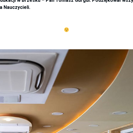
kacji w Brzesku – Pan Tomasz Gurgul. Podziękował wszyst
 Nauczycieli.