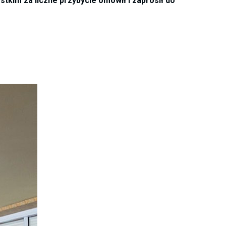
kim za liczne przybycie omówił i zaprosił do