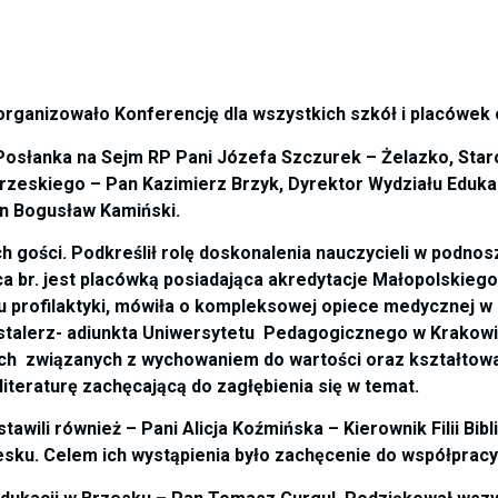
organizowało Konferencję dla wszystkich szkół i placówek
Posłanka na Sejm RP Pani Józefa Szczurek – Żelazko, Star
rzeskiego – Pan Kazimierz Brzyk, Dyrektor Wydziału Edukac
n Bogusław Kamiński.
h gości. Podkreślił rolę doskonalenia nauczycieli w podnos
a br. jest placówką posiadająca akredytacje Małopolskiego
 profilaktyki, mówiła o kompleksowej opiece medycznej w
alerz- adiunkta Uniwersytetu Pedagogicznego w Krakowie,
iach związanych z wychowaniem do wartości oraz kształtow
 literaturę zachęcającą do zagłębienia się w temat.
dstawili również – Pani Alicja Koźmińska – Kierownik Filii B
sku. Celem ich wystąpienia było zachęcenie do współprac